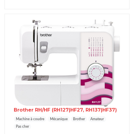
Brother RH/HF
(RH127|HF27, RH137|HF37)
Machine à coudre
Mécanique
Brother
Amateur
Pas cher